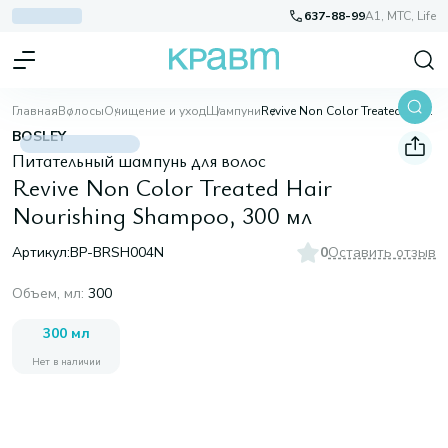
637-88-99
A1, МТС, Life
Главная
Волосы
Очищение и уход
Шампуни
Revive Non Color Treated Hair Nourishing Shampoo, 300 мл
BOSLEY
Питательный шампунь для волос
Revive Non Color Treated Hair
Nourishing Shampoo, 300 мл
Артикул:
BP-BRSH004N
0
Оставить отзыв
Объем, мл
:
300
300 мл
Нет в наличии