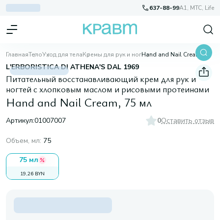
637-88-99
A1, МТС, Life
Главная
Тело
Уход для тела
Кремы для рук и ног
Hand and Nail Cream, 75 мл
L'ERBORISTICA DI ATHENA'S DAL 1969
Питательный восстанавливающий крем для рук и
ногтей с хлопковым маслом и рисовыми протеинами
Hand and Nail Cream, 75 мл
Артикул:
01007007
0
Оставить отзыв
Объем, мл
:
75
75 мл
19,26 BYN