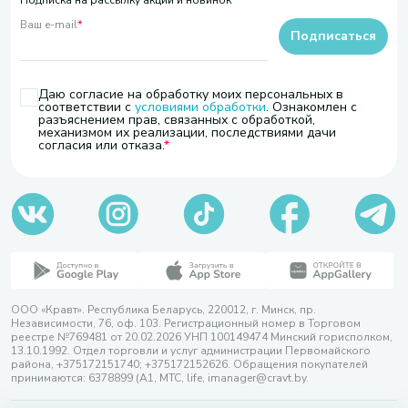
Подписка на рассылку акций и новинок
Ваш e-mail
*
Подписаться
Даю согласие на обработку моих персональных в
соответствии с
условиями обработки
. Ознакомлен с
разъяснением прав, связанных с обработкой,
механизмом их реализации, последствиями дачи
согласия или отказа.
ООО «Кравт». Республика Беларусь, 220012, г. Минск, пр.
Независимости, 76, оф. 103. Регистрационный номер в Торговом
реестре №769481 от 20.02.2026 УНП 100149474 Минский горисполком,
13.10.1992. Отдел торговли и услуг администрации Первомайского
района, +375172151740; +375172152626. Обращения покупателей
принимаются: 6378899 (А1, МТС, life, imanager@cravt.by.