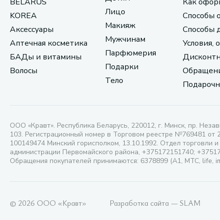
BELARUS
Как офор
Лицо
KOREA
Способы 
Макияж
Аксессуары
Способы 
Мужчинам
Аптечная косметика
Условия, 
Парфюмерия
БАДы и витамины
Дисконтн
Подарки
Волосы
Обращени
Тело
Подарочн
ООО «Кравт». Республика Беларусь, 220012, г. Минск, пр. Незав
103. Регистрационный номер в Торговом реестре №769481 от 
100149474 Минский горисполком, 13.10.1992. Отдел торговли и
администрации Первомайского района, +375172151740; +3751
Обращения покупателей принимаются: 6378899 (А1, МТС, life, i
© 2026 ООО «Кравт»
Разработка сайта — SLAM