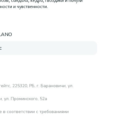
зы, сандала, кедра, гвоздики и пачули
ности и чувственности.
ELANO
с
йтс, 225320, РБ, г. Барановичи, ул.
, ул. Проминского, 52а
е в соответствии с требованиями