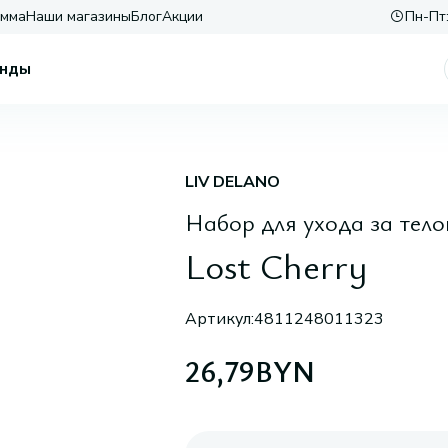
амма
Наши магазины
Блог
Акции
Пн-Пт:
нды
LIV DELANO
Набор для ухода за тел
Lost Cherry
Артикул:
4811248011323
26,79
BYN