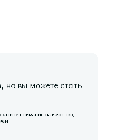
в, но вы можете стать
братите внимание на качество,
икам