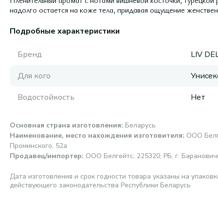
Пленительный аромат с нотами вишневой косточки, турецкой ро
надолго остается на коже тела, придавая ощущение женствен
Подробные характеристики
Бренд
LIV D
Для кого
Унисек
Водостойкость
Нет
Основная страна изготовления
:
Беларусь
Наименование, место нахождения изготовителя
:
ООО Белге
Проминского, 52а
Продавец/импортер
:
ООО Белгейтс, 225320, РБ, г. Барановичи
Дата изготовления и срок годности товара указаны на упаковк
действующего законодательства Республики Беларусь