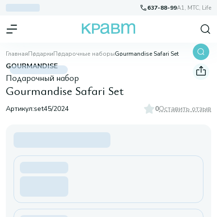
637-88-99
A1, МТС, Life
Главная
Подарки
Подарочные наборы
Gourmandise Safari Set
GOURMANDISE
Подарочный набор
Gourmandise Safari Set
Артикул:
set45/2024
0
Оставить отзыв