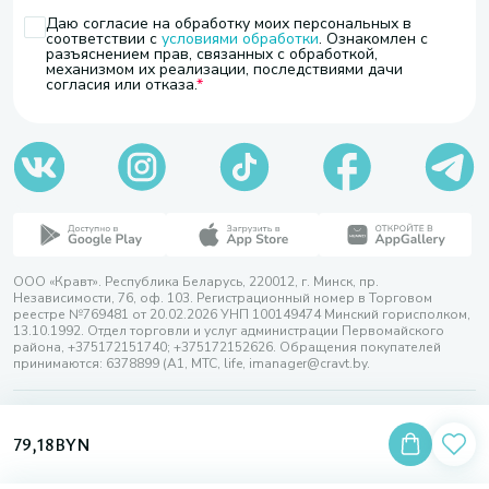
Даю согласие на обработку моих персональных в
соответствии с
условиями обработки
. Ознакомлен с
разъяснением прав, связанных с обработкой,
механизмом их реализации, последствиями дачи
согласия или отказа.
ООО «Кравт». Республика Беларусь, 220012, г. Минск, пр.
Независимости, 76, оф. 103. Регистрационный номер в Торговом
реестре №769481 от 20.02.2026 УНП 100149474 Минский горисполком,
13.10.1992. Отдел торговли и услуг администрации Первомайского
района, +375172151740; +375172152626. Обращения покупателей
принимаются: 6378899 (А1, МТС, life, imanager@cravt.by.
© 2026 ООО «Кравт»
Разработка сайта — SLAM
79,18
BYN
Выбор настроек Cookie