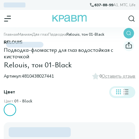
637-88-99
A1, МТС, Life
Главная
Макияж
Для глаз
Подводка
Relouis, тон 01-Black
RELOUIS
Подводка-фломастер для глаз водостойкая с
кисточкой
Relouis, тон 01-Black
Артикул:
4810438027441
0
Оставить отзыв
Цвет
Цвет:
01 - Black