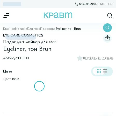
637-88-99
A1, МТС, Life
Главная
Макияж
Для глаз
Подводка
Eyeliner, тон Brun
EYE CARE COSMETICS
Подводка-лайнер для глаз
Eyeliner, тон Brun
Артикул:
EC300
0
Оставить отзыв
Цвет
Цвет:
Brun