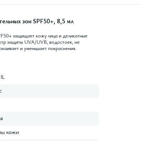
тельных зон SPF50+, 8,5 мл
 SPF50+ защищает кожу лица и деликатные
ектр защиты UVA/UVB, водостоек, не
покаивает и уменьшает покраснения.
IL
с
я
пы кожи