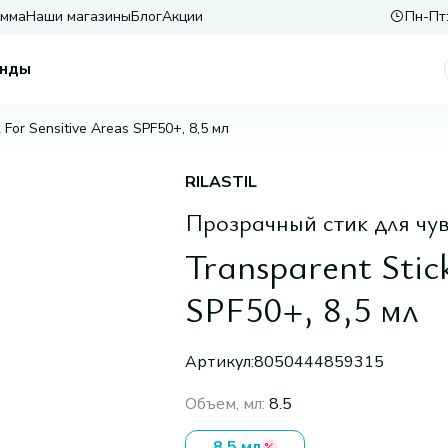
амма
Наши магазины
Блог
Акции
Пн-Пт:
нды
 For Sensitive Areas SPF50+, 8,5 мл
RILASTIL
Прозрачный стик для чу
Transparent Stick
SPF50+, 8,5 мл
Артикул:
8050444859315
Объем, мл
:
8.5
8.5 мл