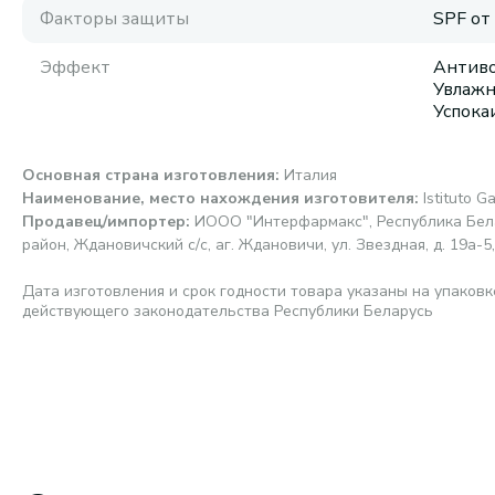
Факторы защиты
SPF от
Эффект
Антиво
Увлажн
Успок
Основная страна изготовления
:
Италия
Наименование, место нахождения изготовителя
:
Istituto G
Продавец/импортер
:
ИООО "Интерфармакс", Республика Бела
район, Ждановичский с/с, аг. Ждановичи, ул. Звездная, д. 19а-5,
Дата изготовления и срок годности товара указаны на упаковк
действующего законодательства Республики Беларусь