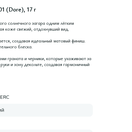
1 (Dore), 17 г
ого солнечного загара одним лёгким
ая коже свежий, отдохнувший вид.
ается, создавая идеальный матовый финиш.
тельного блеска.
ми граната и черники, которые ухаживают за
руки и зону декольте, создавая гармоничный
LERC
ий