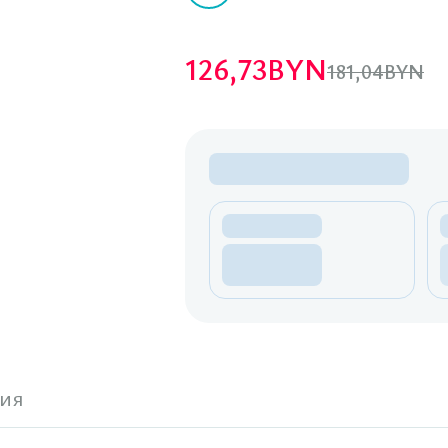
126,73
BYN
181,04
BYN
ия