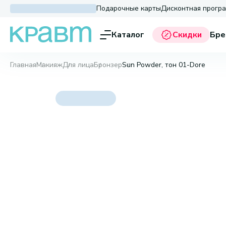
Подарочные карты
Дисконтная прогр
Каталог
Скидки
Бре
Главная
Макияж
Для лица
Бронзер
Sun Powder, тон 01-Dore