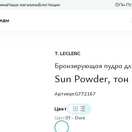
амма
Наши магазины
Блог
Акции
Пн-Пт:
нды
T. LECLERC
Бронзирующая пудра дл
Sun Powder, тон
Артикул:
G772167
Цвет
Цвет:
01 - Dore