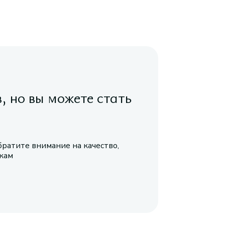
в, но вы можете стать
братите внимание на качество,
икам