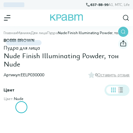
637-88-99
A1, МТС, Life
Главная
Макияж
Для лица
Пудра
Nude Finish Illuminating Powder, тон Nude
BOBBI BROWN
Пудра для лица
Nude Finish Illuminating Powder, тон
Nude
Артикул:
EELP030000
0
Оставить отзыв
Цвет
Цвет:
Nude