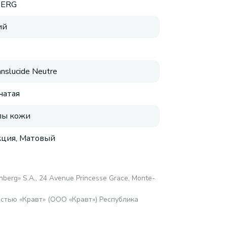
BERG
ий
anslucide Neutre
чатая
пы кожи
ция, Матовый
enberg» S.A., 24 Avenue Princesse Grace, Monte-
стью «Кравт» (ООО «Кравт») Республика