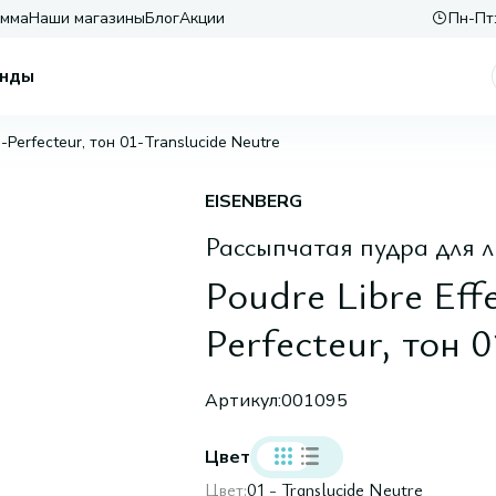
амма
Наши магазины
Блог
Акции
Пн-Пт:
нды
a-Perfecteur, тон 01-Translucide Neutre
EISENBERG
Рассыпчатая пудра для 
Poudre Libre Eff
Perfecteur, тон 
Артикул:
001095
Цвет
Цвет:
01 - Translucide Neutre