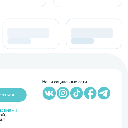
Наши социальные сети
саться
ловиями
ой,
а.