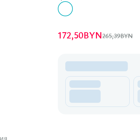
172,50
BYN
265,39
BYN
ия