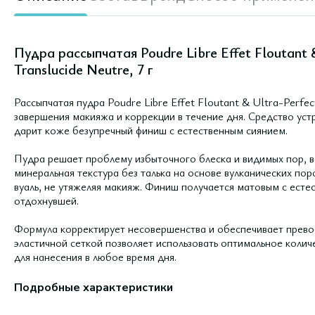
Пудра рассыпчатая Poudre Libre Effet Floutant &
Translucide Neutre, 7 г
Рассыпчатая пудра Poudre Libre Effet Floutant & Ultra-Perfe
завершения макияжа и коррекции в течение дня. Средство уст
дарит коже безупречный финиш с естественным сиянием.
Пудра решает проблему избыточного блеска и видимых пор, в
минеральная текстура без талька на основе вулканических по
вуаль, не утяжеляя макияж. Финиш получается матовым с есте
отдохнувшей.
Формула корректирует несовершенства и обеспечивает превос
эластичной сеткой позволяет использовать оптимальное количе
для нанесения в любое время дня.
Подробные характеристики