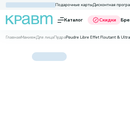
Подарочные карты
Дисконтная прогр
Каталог
Скидки
Бре
Главная
Макияж
Для лица
Пудра
Poudre Libre Effet Floutant & Ultr