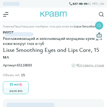
637-88-99
A1, МТС, Life
Главная
Лицо
Уход для глаз
Крем, гель для кожи век
Lisse Smoothing Eyes and Lips Care, 15 мл
PAYOT
Разглаживающий и заполняющий морщины крем для
кожи вокруг глаз и губ
Lisse Smoothing Eyes and Lips Care, 15
мл
Артикул:
65118693
0
Оставить отзыв
Объем, мл
:
15
15 мл
106,99 BYN