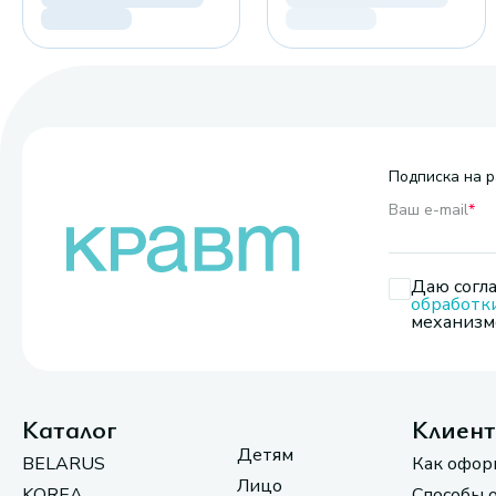
Подписка на р
Ваш e-mail
*
Даю согла
обработк
механизмо
Каталог
Клиен
Детям
BELARUS
Как офор
Лицо
KOREA
Способы 