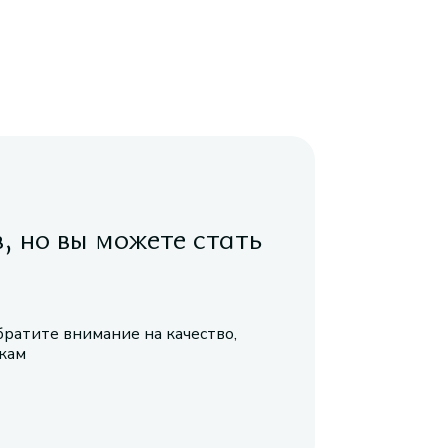
в, но вы можете стать
братите внимание на качество,
икам