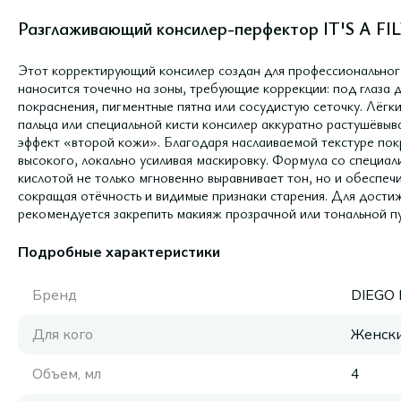
Разглаживающий консилер-перфектор IT'S A F
Этот корректирующий консилер создан для профессиональног
наносится точечно на зоны, требующие коррекции: под глаза д
покраснения, пигментные пятна или сосудистую сеточку. Лё
пальца или специальной кисти консилер аккуратно растушёвыв
эффект «второй кожи». Благодаря наслаиваемой текстуре пок
высокого, локально усиливая маскировку. Формула со специа
кислотой не только мгновенно выравнивает тон, но и обеспечи
сокращая отёчность и видимые признаки старения. Для дости
рекомендуется закрепить макияж прозрачной или тональной п
Подробные характеристики
Бренд
DIEGO
Для кого
Женск
Объем, мл
4