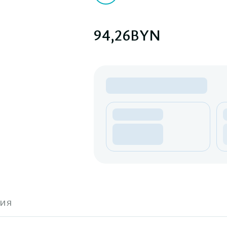
94,26
BYN
ия