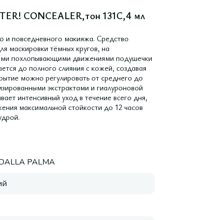
ILTER! CONCEALER,тон 131C,4 мл
о и повседневного макияжа. Средство
ля маскировки тёмных кругов, на
гкими похлопывающими движениями подушечки
ается до полного слияния с кожей, создавая
рытие можно регулировать от среднего до
лизированными экстрактами и гиалуроновой
вает интенсивный уход в течение всего дня,
жения максимальной стойкости до 12 часов
удрой.
 DALLA PALMA
ий