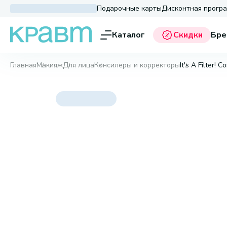
Подарочные карты
Дисконтная прогр
Каталог
Скидки
Бре
Главная
Макияж
Для лица
Консилеры и корректоры
It's A Filter! 