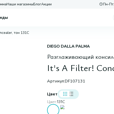
амма
Наши магазины
Блог
Акции
Пн-Пт:
нды
Concealer, тон 131C
DIEGO DALLA PALMA
Разглаживающий консил
It's A Filter! Co
Артикул:
DF107131
Цвет
Цвет:
131С