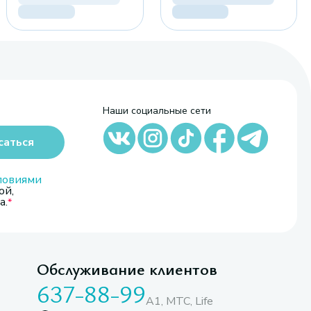
Наши социальные сети
саться
ловиями
ой,
а.
Обслуживание клиентов
637-88-99
A1, МТС, Life