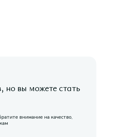
в, но вы можете стать
братите внимание на качество,
икам