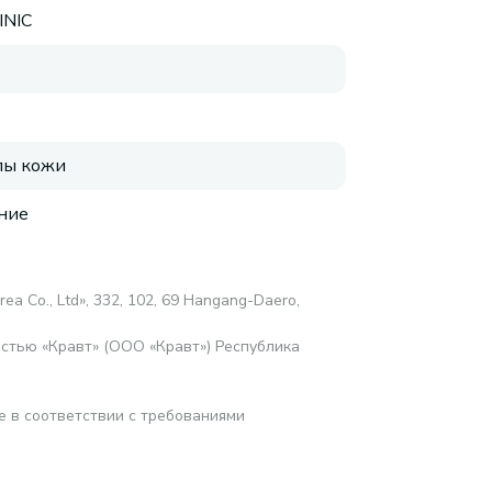
INIC
пы кожи
ние
rea Co., Ltd», 332, 102, 69 Hangang-Daero,
стью «Кравт» (ООО «Кравт») Республика
е в соответствии с требованиями