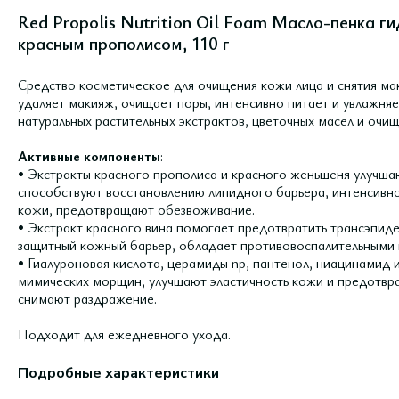
Red Propolis Nutrition Oil Foam Масло-пенка г
красным прополисом, 110 г
Средство косметическое для очищения кожи лица и снятия ма
удаляет макияж, очищает поры, интенсивно питает и увлажняет
натуральных растительных экстрактов, цветочных масел и оч
Активные компоненты
:
• Экстракты красного прополиса и красного женьшеня улучшаю
способствуют восстановлению липидного барьера, интенсивно
кожи, предотвращают обезвоживание.
• Экстракт красного вина помогает предотвратить трансэпид
защитный кожный барьер, обладает противовоспалительными 
• Гиалуроновая кислота, церамиды np, пантенол, ниацинамид
мимических морщин, улучшают эластичность кожи и предотв
снимают раздражение.
Подходит для ежедневного ухода.
Подробные характеристики