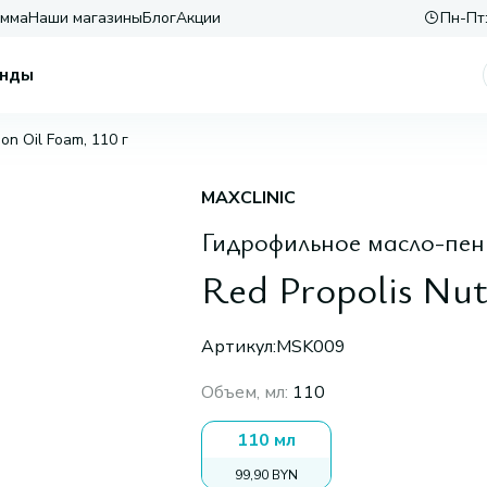
амма
Наши магазины
Блог
Акции
Пн-Пт:
нды
ion Oil Foam, 110 г
MAXCLINIC
Гидрофильное масло-пен
Red Propolis Nut
Артикул:
MSK009
Объем, мл
:
110
110 мл
99,90 BYN