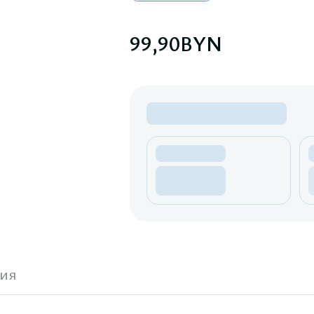
99,90
BYN
ия