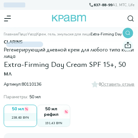
637-88-99
A1, МТС, Life
Главная
Лицо
Уход
Крем, гель, эмульсия для лица
Extra-Firming Day Cream SPF 15+, 50 мл
CLARINS
Регенерирующий дневной крем для любого типа кожи
лица
Extra-Firming Day Cream SPF 15+, 50
мл
Артикул:
80110136
0
Оставить отзыв
Параметры
:
50 мл
50 мл
50 мл
рефил
238,60 BYN
191,43 BYN