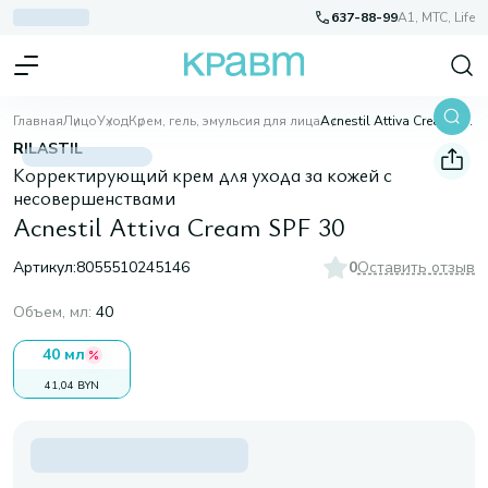
637-88-99
A1, МТС, Life
Главная
Лицо
Уход
Крем, гель, эмульсия для лица
Acnestil Attiva Cream SPF 30
RILASTIL
Корректирующий крем для ухода за кожей с
несовершенствами
Acnestil Attiva Cream SPF 30
Артикул:
8055510245146
0
Оставить отзыв
Объем, мл
:
40
40 мл
41,04 BYN