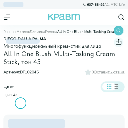
637-88-99
A1, МТС, Life
Главная
Макияж
Для лица
Румяна
All In One Blush Multi-Tasking Cream Stick, тон 45
DIEGO DALLA PALMA
Многофункциональный крем-стик для лица
All In One Blush Multi-Tasking Cream
Stick, тон 45
Артикул:
DF102045
0
Оставить отзыв
Цвет
Цвет:
45