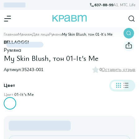
637-88-99
A1, МТС, Life
Главная
Макияж
Для лица
Румяна
My Skin Blush, тон 01-It’s Me
BELLAOGGI
Румяна
My Skin Blush, тон 01-It’s Me
Артикул:
35243-001
0
Оставить отзыв
Цвет
Цвет:
01-It's Me