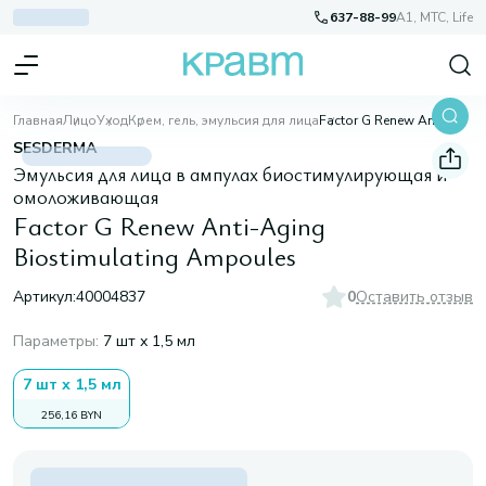
637-88-99
A1, МТС, Life
Главная
Лицо
Уход
Крем, гель, эмульсия для лица
Factor G Renew Anti-Aging Biostimulating Ampoules
SESDERMA
Эмульсия для лица в ампулах биостимулирующая и
омоложивающая
Factor G Renew Anti-Aging
Biostimulating Ampoules
Артикул:
40004837
0
Оставить отзыв
Параметры
:
7 шт х 1,5 мл
7 шт х 1,5 мл
256,16 BYN