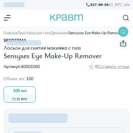
637-88-99
A1, МТС, Life
Главная
Лицо
Уход для глаз
Демакияж
Sensyses Eye Make-Up Remover
SESDERMA
Лосьон для снятия макияжа с глаз
Sensyses Eye Make-Up Remover
Артикул:
40003260
0
Оставить отзыв
Объем, мл
:
100
100 мл
71,52 BYN