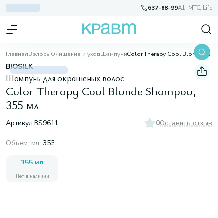
637-88-99
A1, МТС, Life
Главная
Волосы
Очищение и уход
Шампуни
Color Therapy Cool Blonde Shampoo, 355 мл
BIOSILK
Шампунь для окрашеных волос
Color Therapy Cool Blonde Shampoo,
355 мл
Артикул:
BS9611
0
Оставить отзыв
Объем, мл
:
355
355 мл
Нет в наличии