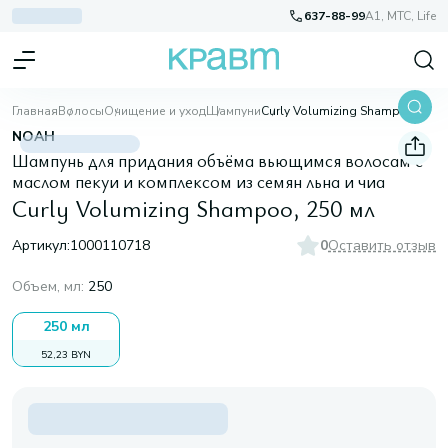
637-88-99
A1, МТС, Life
Главная
Волосы
Очищение и уход
Шампуни
Curly Volumizing Shampoo, 250 мл
NOAH
Шампунь для придания объёма вьющимся волосам с
маслом пекуи и комплексом из семян льна и чиа
Curly Volumizing Shampoo, 250 мл
Артикул:
1000110718
0
Оставить отзыв
Объем, мл
:
250
250 мл
52,23 BYN