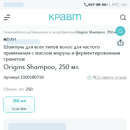
637-88-99
A1, МТС, Life
Главная
Волосы
Очищение и уход
Шампуни
Origins Shampoo, 250 мл
NOAH
Шампунь для всех типов волос для частого
применения c маслом марулы и ферментированным
гранатом
Origins Shampoo, 250 мл
Артикул:
1000180716
0
Оставить отзыв
Объем, мл
:
250
250 мл
72,42 BYN