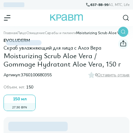
637-88-99
A1, МТС, Life
Главная
Лицо
Очищение
Скрабы и пилинги
Moisturizing Scrub Aloe Vera / Gommage Hydratant Aloe Vera, 150 г
EVOLUDERM
Скраб увлажняющий для лица с Алоэ Вера
Moisturizing Scrub Aloe Vera /
Gommage Hydratant Aloe Vera, 150 г
Артикул:
3760100680355
0
Оставить отзыв
Объем, мл
:
150
150 мл
27,90 BYN