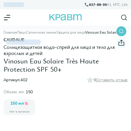
637-88-99
A1, МТС, Life
Главная
Лицо
Солнечная линия
Защита для лица
Vinosun Eau Solaire Très Haute Protection SPF 50+
CAUDALIE
Солнцезащитная вода-спрей для лица и тела для
взрослых и детей
Vinosun Eau Solaire Très Haute
Protection SPF 50+
Артикул:
402
0
Оставить отзыв
Объем, мл
:
150
150 мл
Нет в наличии