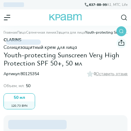
637-88-99
A1, МТС, Life
Главная
Лицо
Солнечная линия
Защита для лица
Youth-protecting Sunscreen Very High Protection SPF 50+, 50 мл
CLARINS
Солнцезащитный крем для лица
Youth-protecting Sunscreen Very High
Protection SPF 50+, 50 мл
Артикул:
80125354
0
Оставить отзыв
Объем, мл
:
50
50 мл
120,73 BYN