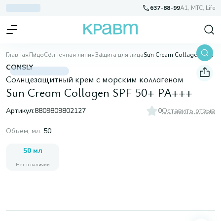
637-88-99
A1, МТС, Life
Главная
Лицо
Солнечная линия
Защита для лица
Sun Cream Collagen SPF 50+ PA+++
CONSLY
Солнцезащитный крем с морским коллагеном
Sun Cream Collagen SPF 50+ PA+++
Артикул:
8809809802127
0
Оставить отзыв
Объем, мл
:
50
50 мл
Нет в наличии