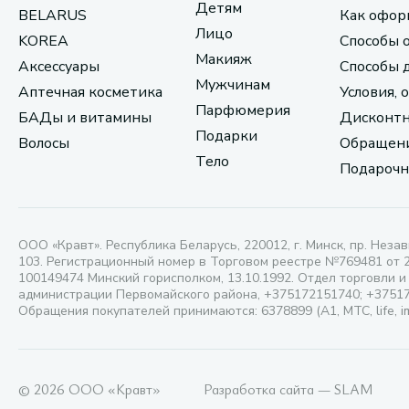
Детям
BELARUS
Как офор
Лицо
KOREA
Способы 
Макияж
Аксессуары
Способы 
Мужчинам
Аптечная косметика
Условия, 
Парфюмерия
БАДы и витамины
Дисконтн
Подарки
Волосы
Обращени
Тело
Подарочн
ООО «Кравт». Республика Беларусь, 220012, г. Минск, пр. Незав
103. Регистрационный номер в Торговом реестре №769481 от 
100149474 Минский горисполком, 13.10.1992. Отдел торговли и
администрации Первомайского района, +375172151740; +3751
Обращения покупателей принимаются: 6378899 (А1, МТС, life, i
© 2026 ООО «Кравт»
Разработка сайта — SLAM