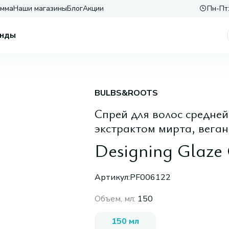
амма
Наши магазины
Блог
Акции
Пн-Пт:
нды
BULBS&ROOTS
Спрей для волос средней
экстрактом мирта, веган
Designing Glaze 
Артикул:
PF006122
Объем, мл
:
150
150 мл