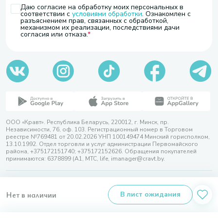
Даю согласие на обработку моих персональных в
соответствии с
условиями обработки
. Ознакомлен с
разъяснением прав, связанных с обработкой,
механизмом их реализации, последствиями дачи
согласия или отказа.
ООО «Кравт». Республика Беларусь, 220012, г. Минск, пр.
Независимости, 76, оф. 103. Регистрационный номер в Торговом
реестре №769481 от 20.02.2026 УНП 100149474 Минский горисполком,
13.10.1992. Отдел торговли и услуг администрации Первомайского
района, +375172151740; +375172152626. Обращения покупателей
принимаются: 6378899 (А1, МТС, life, imanager@cravt.by.
© 2026 ООО «Кравт»
Разработка сайта — SLAM
Нет в наличии
В лист ожидания
Выбор настроек Cookie