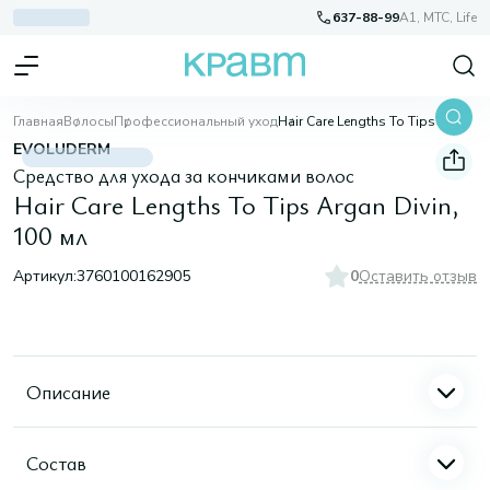
637-88-99
A1, МТС, Life
Главная
Волосы
Профессиональный уход
Hair Care Lengths To Tips Argan Divin, 100 мл
EVOLUDERM
Средство для ухода за кончиками волос
Hair Care Lengths To Tips Argan Divin,
100 мл
Артикул:
3760100162905
0
Оставить отзыв
Описание
Состав