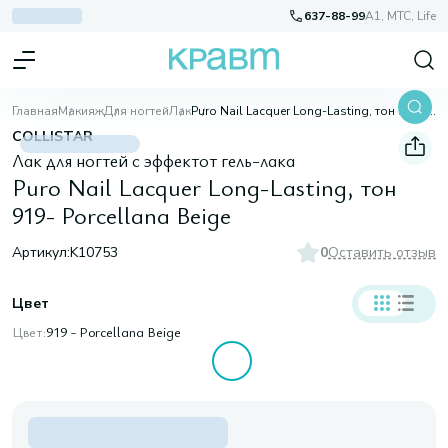
637-88-99
A1, МТС, Life
Главная
Макияж
Для ногтей
Лак
Puro Nail Lacquer Long-Lasting, тон 919- Porcellana Beige
COLLISTAR
Лак для ногтей с эффектот гель-лака
Puro Nail Lacquer Long-Lasting, тон
919- Porcellana Beige
Артикул:
K10753
0
Оставить отзыв
Цвет
Цвет:
919 - Porcellana Beige