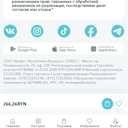
разъяснением прав, связанных с обработкой,
механизмом их реализации, последствиями дачи
согласия или отказа.
ООО «Кравт». Республика Беларусь, 220012, г. Минск, пр.
Независимости, 76, оф. 103. Регистрационный номер в Торговом
реестре №769481 от 20.02.2026 УНП 100149474 Минский горисполком,
13.10.1992. Отдел торговли и услуг администрации Первомайского
района, +375172151740; +375172152626. Обращения покупателей
принимаются: 6378899 (А1, МТС, life, imanager@cravt.by.
© 2026 ООО «Кравт»
Разработка сайта — SLAM
266,26
BYN
Выбор настроек Cookie
Главная
Каталог
Корзина
Избранное
Войти