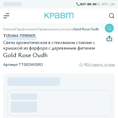
637-88-99
A1, МТС, Life
Главная
Парфюмерия
Парфюмерия для дома
Gold Rose Oudh
TIZIANA TERENZI
Свеча ароматическая в стеклянном стакане c
крышкой из фарфора с деревянным фитилем
Gold Rose Oudh
Артикул:
TT002W/GRO
0
Оставить отзыв