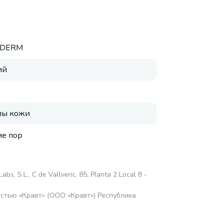
LDERM
ий
пы кожи
е пор
Labs, S.L., C de Vallveric, 85, Planta 2 Local 8 -
стью «Кравт» (ООО «Кравт») Республика