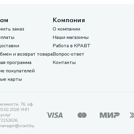
там
Компания
мить заказ
О компании
оплаты
Наши магазины
доставки
Работа в КРАВТ
обмен и возврат товара
Вопрос-ответ
ая программа
Контакты
е покупателей
ые карты
исимости, 76, оф.
20.02.2026 УНП
 услуг
72152626.
manager@cravt.by.