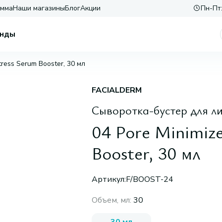
амма
Наши магазины
Блог
Акции
Пн-Пт:
нды
tress Serum Booster, 30 мл
FACIALDERM
Сыворотка-бустер для ли
04 Pore Minimize
Booster, 30 мл
Артикул:
F/BOOST-24
Объем, мл
:
30