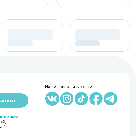
Наши социальные сети
саться
ловиями
ой,
а.