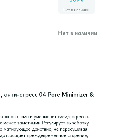
30 мл
Нет в наличии
Нет в наличии
 анти-стресс 04 Pore Minimizer &
кожного сала и уменьшает следы стресса.
х менее заметными Регулирует выработку
ое матирующее действие, не пересушивая
редотвращает преждевременное старение,