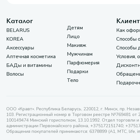
Каталог
Клиен
Детям
BELARUS
Как офор
Лицо
KOREA
Способы 
Макияж
Аксессуары
Способы 
Мужчинам
Аптечная косметика
Условия, 
Парфюмерия
БАДы и витамины
Дисконтн
Подарки
Волосы
Обращени
Тело
Подарочн
ООО «Кравт». Республика Беларусь, 220012, г. Минск, пр. Незав
103. Регистрационный номер в Торговом реестре №769481 от 
100149474 Минский горисполком, 13.10.1992. Отдел торговли и
администрации Первомайского района, +375172151740; +3751
Обращения покупателей принимаются: 6378899 (А1, МТС, life, i