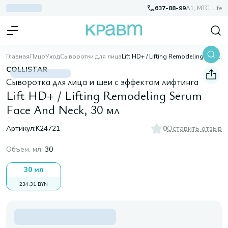
637-88-99
A1, МТС, Life
Главная
Лицо
Уход
Сыворотки для лица
Lift HD+ / Lifting Remodeling Serum Face And Neck, 30 мл
COLLISTAR
Сыворотка для лица и шеи с эффектом лифтинга
Lift HD+ / Lifting Remodeling Serum
Face And Neck, 30 мл
Артикул:
K24721
0
Оставить отзыв
Объем, мл
:
30
30 мл
234,31 BYN