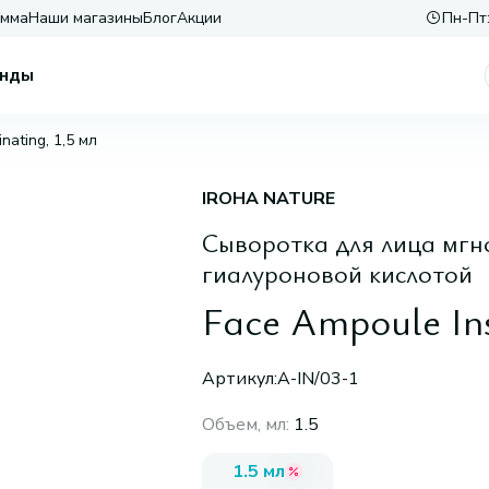
амма
Наши магазины
Блог
Акции
Пн-Пт:
нды
nating, 1,5 мл
IROHA NATURE
Сыворотка для лица мгн
гиалуроновой кислотой
Face Ampoule Ins
Артикул:
A-IN/03-1
Объем, мл
:
1.5
1.5 мл