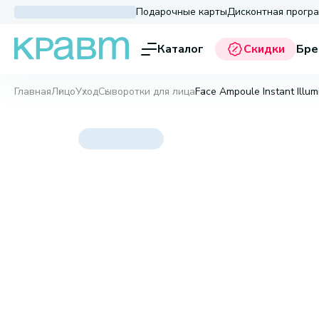
Подарочные карты
Дисконтная прогр
Каталог
Скидки
Бре
Главная
Лицо
Уход
Сыворотки для лица
Face Ampoule Instant Illumi