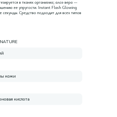
тезируется в тканях организма; алоэ вера —
шению ее упругости. Instant Flash Glowing
е секунды. Средство подходит для всех типов
 NATURE
ий
пы кожи
е
оновая кислота