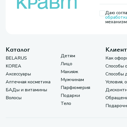
Даю согла
обработк
механизмо
Каталог
Клиен
Детям
BELARUS
Как офор
Лицо
KOREA
Способы 
Макияж
Аксессуары
Способы 
Мужчинам
Аптечная косметика
Условия, 
Парфюмерия
БАДы и витамины
Дисконтн
Подарки
Волосы
Обращени
Тело
Подарочн