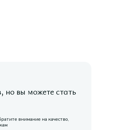
в, но вы можете стать
братите внимание на качество,
икам