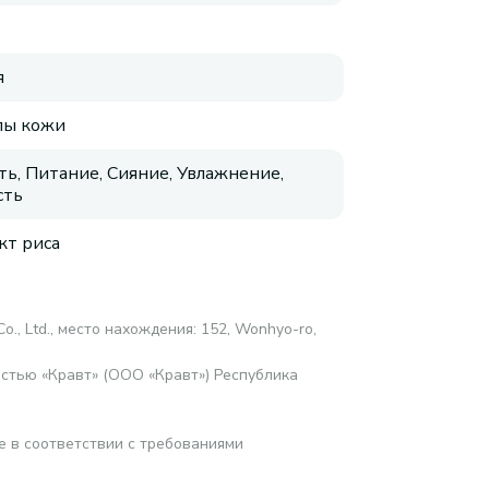
я
пы кожи
ть, Питание, Сияние, Увлажнение,
сть
кт риса
o., Ltd., место нахождения: 152, Wonhyo-ro,
стью «Кравт» (ООО «Кравт») Республика
е в соответствии с требованиями