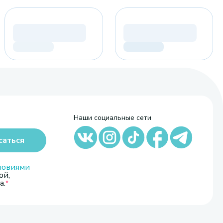
Наши социальные сети
саться
ловиями
ой,
а.