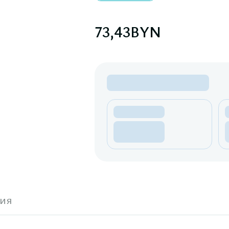
73,43
BYN
ия