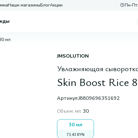
амма
Наши магазины
Блог
Акции
Пн-Пт:
нды
 30 мл
JMSOLUTION
Увлажняющая сыворотка 
Skin Boost Rice 
Артикул:
J8809696351692
Объем, мл
:
30
30 мл
73,43 BYN