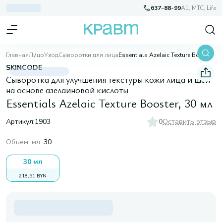
637-88-99
A1, МТС, Life
Главная
Лицо
Уход
Сыворотки для лица
Essentials Azelaic Texture Booster, 30 мл
SKINCODE
Сыворотка для улучшения текстуры кожи лица и шеи
на основе азелаиновой кислоты
Essentials Azelaic Texture Booster, 30 мл
Артикул:
1903
0
Оставить отзыв
Объем, мл
:
30
30 мл
218,51 BYN