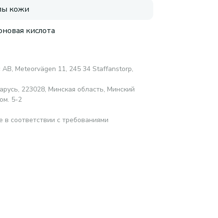
пы кожи
оновая кислота
c AB, Meteorvägen 11, 245 34 Staffanstorp,
русь, 223028, Минская область, Минский
ом. 5-2
е в соответствии с требованиями