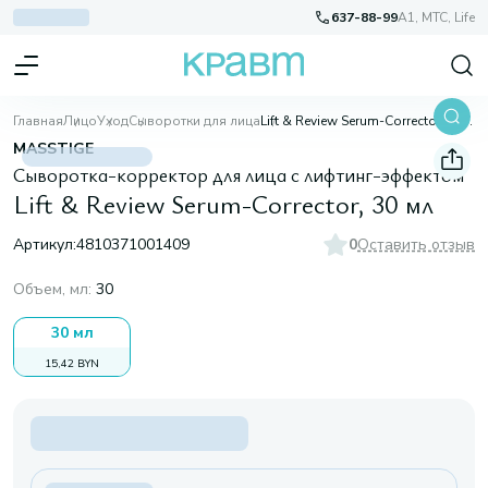
637-88-99
A1, МТС, Life
Главная
Лицо
Уход
Сыворотки для лица
Lift & Review Serum-Corrector, 30 мл
MASSTIGE
Сыворотка-корректор для лица с лифтинг-эффектом
Lift & Review Serum-Corrector, 30 мл
Артикул:
4810371001409
0
Оставить отзыв
Объем, мл
:
30
30 мл
15,42 BYN