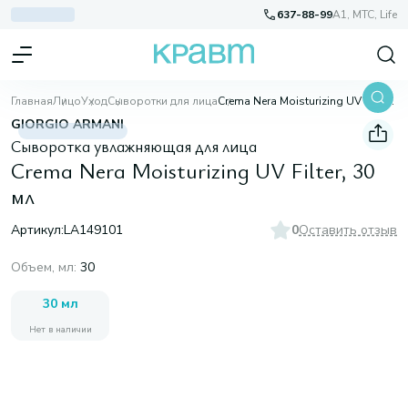
637-88-99
A1, МТС, Life
Главная
Лицо
Уход
Сыворотки для лица
Crema Nera Moisturizing UV Filter, 30 мл
GIORGIO ARMANI
Сыворотка увлажняющая для лица
Crema Nera Moisturizing UV Filter, 30
мл
Артикул:
LA149101
0
Оставить отзыв
Объем, мл
:
30
30 мл
Нет в наличии