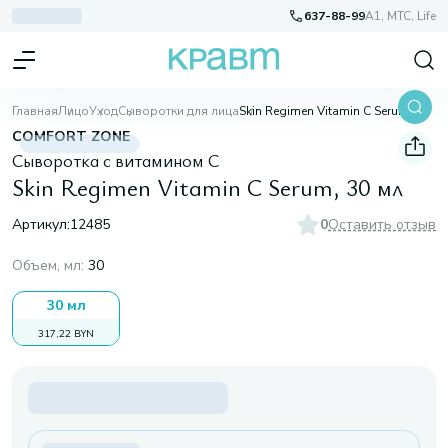
637-88-99
A1, МТС, Life
Главная
Лицо
Уход
Сыворотки для лица
Skin Regimen Vitamin C Serum, 30 мл
COMFORT ZONE
Сыворотка с витамином С
Skin Regimen Vitamin C Serum, 30 мл
Артикул:
12485
0
Оставить отзыв
Объем, мл
:
30
30 мл
317,22 BYN