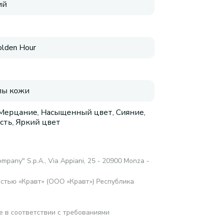
ий
olden Hour
пы кожи
 Мерцание, Насыщенный цвет, Сияние,
сть, Яркий цвет
mpany" S.p.A., Via Appiani, 25 - 20900 Monza -
стью «Кравт» (ООО «Кравт») Республика
е в соответствии с требованиями