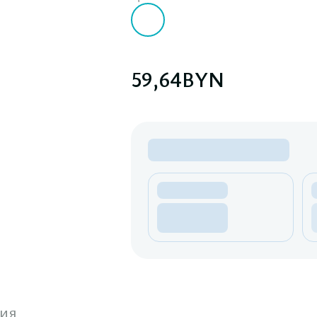
59,64
BYN
ия