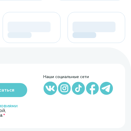
Наши социальные сети
саться
ловиями
ой,
а.