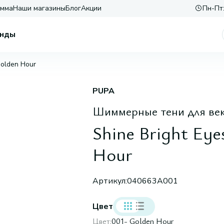
амма
Наши магазины
Блог
Акции
Пн-Пт:
нды
Golden Hour
PUPA
Шиммерные тени для ве
Shine Bright Ey
Hour
Артикул:
040663A001
Цвет
Цвет:
001- Golden Hour