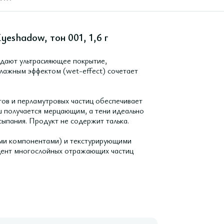
yeshadow, тон 001, 1,6 г
здают ультрасияющее покрытие,
 влажным эффектом (wet-effect) сочетает
ов и перламутровых частиц обеспечивает
ш получается мерцающим, а тени идеально
осыпания. Продукт не содержит талька.
ми компонентами) и текстурирующими
оцент многослойных отражающих частиц