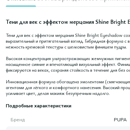
Тени для век с эффектом мерцания Shine Bright E
Тени для век с эффектом мерцания Shine Bright Eyeshadow со
выразительный и притягательный взгляд. Гибридная формула с
нежность кремовой текстуры с шелковистым финишем пудры.
Высокая концентрация ультраотражающих жемчужных пигмент
насыщенное сияние и впечатляющий визуальный эффект. Фини
фиксируются на веках, сохраняя стойкость в течение дня без 
Инновационная формула обогащена эмолентами (смягчающи
агентами для лёгкого и комфортного нанесения. Высокий пр
усиливает цвет, делая макияж безупречным надолго.
Подробные характеристики
Бренд
PUPA