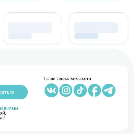
Наши социальные сети
саться
ловиями
ой,
а.