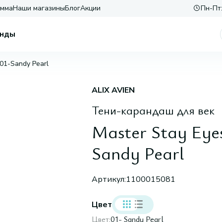
амма
Наши магазины
Блог
Акции
Пн-Пт:
нды
 01-Sandy Pearl
ALIX AVIEN
Тени-карандаш для век
Master Stay Eyes
Sandy Pearl
Артикул:
1100015081
Цвет
Цвет:
01- Sandy Pearl