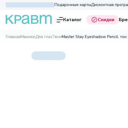
Подарочные карты
Дисконтная прогр
Каталог
Скидки
Бре
Главная
Макияж
Для глаз
Тени
Master Stay Eyeshadow Pencil, тон