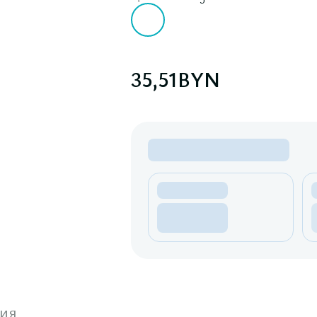
35,51
BYN
ия