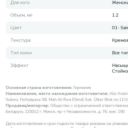
Для кого
Женск
Объем, мл
1.2
Цвет
01- San
Текстура
Кремов
Тип кожи
Все ти
Эффект
Насыще
Стойко
Основная страна изготовления
:
Германия
Наименование, место нахождения изготовителя
:
Alix Avien
Subesi, Ferhatpasa SB. Mah.Ali Rıza Efendi Sok. Ülker Blok no:11/
Продавец/импортер
:
Общество с ограниченной ответственно
Беларусь 220012 г. Минск, пр-т Независимости, д. 76, ком. 190
Дата изготовления и срок годности товара указаны на упаковк