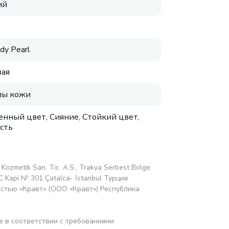
ий
dy Pearl
ая
пы кожи
нный цвет, Сияние, Стойкий цвет,
сть
 Kozmetik San. Tic. A.S., Trakya Serbest Bolge
1C Kapi № 301 Çatalca- İstanbul Турция
стью «Кравт» (ООО «Кравт») Республика
е в соответствии с требованиями