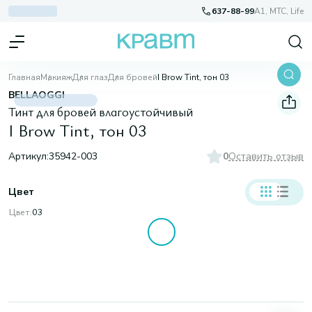
637-88-99
A1, МТС, Life
Главная
Макияж
Для глаз
Для бровей
I Brow Tint, тон 03
BELLAOGGI
Тинт для бровей влагоустойчивый
I Brow Tint, тон 03
Артикул:
35942-003
0
Оставить отзыв
Цвет
Цвет:
03