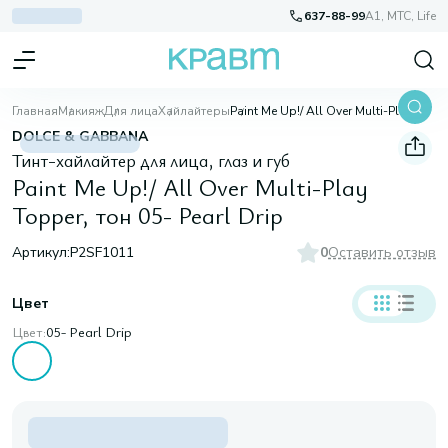
637-88-99
A1, МТС, Life
Главная
Макияж
Для лица
Хайлайтеры
Paint Me Up!/ All Over Multi-Play Topper, тон 05- Pearl Drip
DOLCE & GABBANA
Тинт-хайлайтер для лица, глаз и губ
Paint Me Up!/ All Over Multi-Play
Topper, тон 05- Pearl Drip
Артикул:
P2SF1011
0
Оставить отзыв
Цвет
Цвет:
05- Pearl Drip