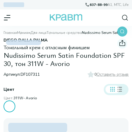
637-88-99
A1, МТС, Life
Главная
Макияж
Для лица
Тональные средства
Nudissimo Serum Satin Foundation SPF 30, тон 311W - Avorio
DIEGO DALLA PALMA
Тональный крем с атласным финишем
Nudissimo Serum Satin Foundation SPF
30, тон 311W - Avorio
Артикул:
DF107311
0
Оставить отзыв
Цвет
Цвет:
311W- Avorio