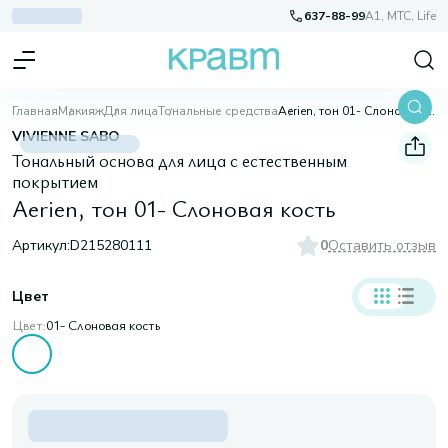
637-88-99
A1, МТС, Life
Главная
Макияж
Для лица
Тональные средства
Aerien, тон 01- Слоновая кость
VIVIENNE SABO
Тональный основа для лица с естественным
покрытием
Aerien, тон 01- Слоновая кость
Артикул:
D215280111
0
Оставить отзыв
Цвет
Цвет:
01- Слоновая кость