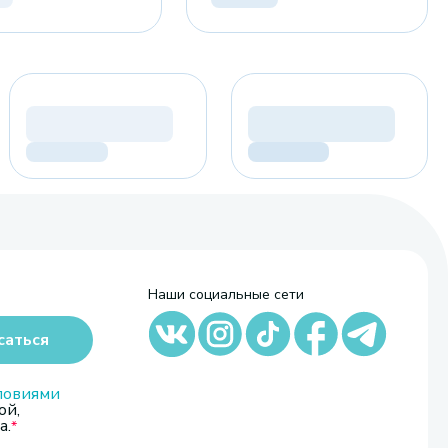
Наши социальные сети
саться
ловиями
ой,
а.