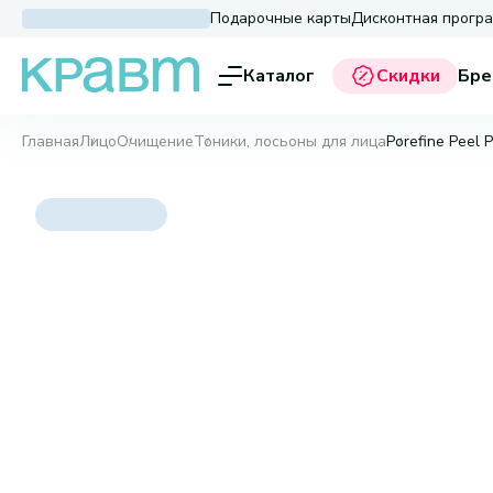
Подарочные карты
Дисконтная прогр
Каталог
Скидки
Бре
Главная
Лицо
Очищение
Тоники, лосьоны для лица
Porefine Peel 