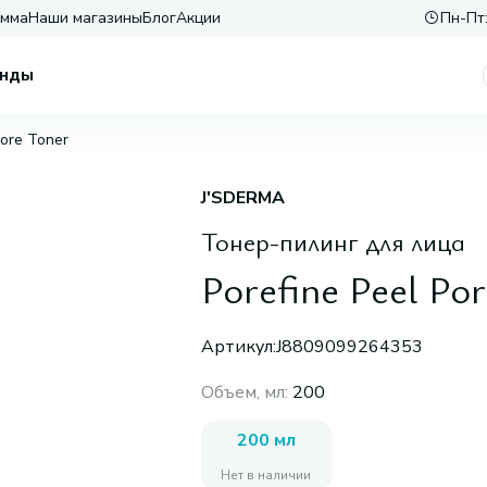
амма
Наши магазины
Блог
Акции
Пн-Пт:
нды
Pore Toner
J'SDERMA
Тонер-пилинг для лица
Porefine Peel Po
Артикул:
J8809099264353
Объем, мл
:
200
200 мл
Нет в наличии