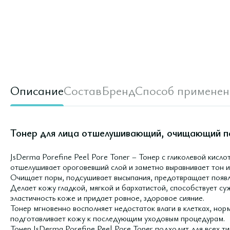
Описание
Состав
Бренд
Способ применен
Тонер для лица отшелушивающий, очищающий пор
JsDerma Porefine Peel Pore Toner – Тонер с гликолевой кисло
отшелушивает ороговевший слой и заметно выравнивает тон и
Очищает поры, подсушивает высыпания, предотвращает появ
Делает кожу гладкой, мягкой и бархатистой, способствует су
эластичность коже и придает ровное, здоровое сияние.
Тонер мгновенно восполняет недостаток влаги в клетках, нор
подготавливает кожу к последующим уходовым процедурам.
Тонер JsDerma Porefine Peel Pore Toner подходит для всех 