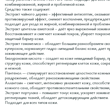
комбинированной, жирной и проблемной кожи.
Средство также содержит:
Экстракт чайного дерева – эффективный антисептик, оказыва
противовирусный эффект, снимает воспаления, предупреждает
подходит для ухода за жирной, комбинированной и проблемн
Экстракт центеллы азиатской – даёт ярко выраженный зажив
Восстанавливает и смягчает кожный покров, убирает покрасне
защитный барьер кожи.
Экстракт гамамелиса – обладает большим разнообразием свой
куперозом, нормализует гидро-липидный баланс кожи, дает 
заживляющее действие.
Гиалуроновая кислота – создает на коже невидимый барьер, 
структуру кожи, способствует регенерации клеток кожи, сок
и нежной.
Пантенол — стимулирует восстановление целостности кожных
раздражение, обладает ранозаживляющими свойствами.
Аллантоин – смягчает, интенсивно увлажняет кожу, способст
кожного сала, обладает противовоспалительными свойствами
Экстракт портулака – повышает тонус кожи, ускоряет заживле
регенерацию тканей, обладает детоксицирующим действием.
Подходит для всех типов кожи.