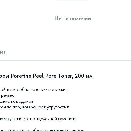
Нет в наличии
ия
ы Porefine Peel Pore Toner, 200 мл
той мягко обновляет клетки кожи,
 рельеф.
ление комедонов.
жению пор, возвращает упругость и
мализует кислотно-щелочной баланс и
типов кожи, но особенно рекомендован для