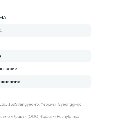
RMA
с
я
пы кожи
ушивание
 Ltd., 1699 Jangyeo-ro, Yeoju-si, Gyeonggi-do,
стью «Кравт» (ООО «Кравт») Республика