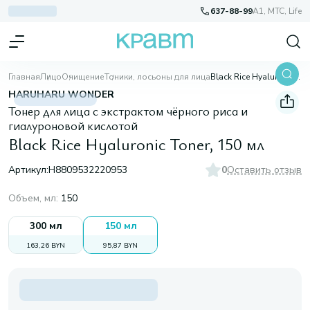
637-88-99
A1, МТС, Life
Главная
Лицо
Очищение
Тоники, лосьоны для лица
Black Rice Hyaluronic Toner, 150 мл
HARUHARU WONDER
Тонер для лица с экстрактом чёрного риса и
гиалуроновой кислотой
Black Rice Hyaluronic Toner, 150 мл
Артикул:
H8809532220953
0
Оставить отзыв
Объем, мл
:
150
300 мл
150 мл
163,26 BYN
95,87 BYN