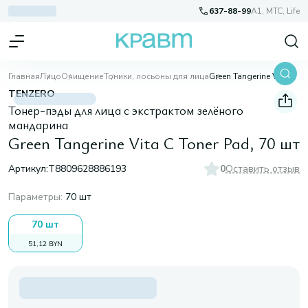
637-88-99
A1, МТС, Life
Главная
Лицо
Очищение
Тоники, лосьоны для лица
Green Tangerine Vita C Toner Pad, 70 шт
TENZERO
Тонер-пэды для лица с экстрактом зелёного
мандарина
Green Tangerine Vita C Toner Pad, 70 шт
Артикул:
T8809628886193
0
Оставить отзыв
Параметры
:
70 шт
70 шт
51,12 BYN