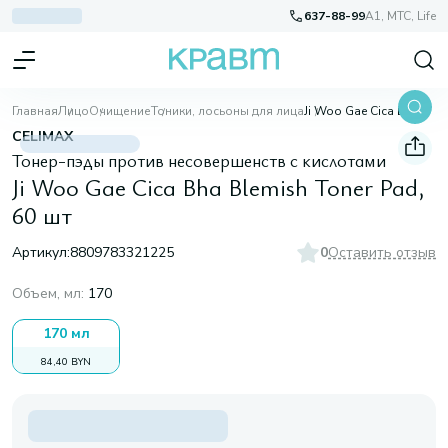
637-88-99
A1, МТС, Life
Главная
Лицо
Очищение
Тоники, лосьоны для лица
Ji Woo Gae Cica Bha Blemish Toner Pad, 60 шт
CELIMAX
Тонер-пэды против несовершенств с кислотами
Ji Woo Gae Cica Bha Blemish Toner Pad,
60 шт
Артикул:
8809783321225
0
Оставить отзыв
Объем, мл
:
170
170 мл
84,40 BYN