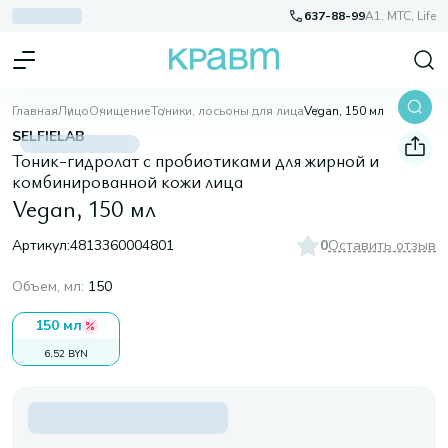
637-88-99
A1, МТС, Life
Главная
Лицо
Очищение
Тоники, лосьоны для лица
Vegan, 150 мл
SELFIELAB
Тоник-гидролат с пробиотиками для жирной и
комбинированной кожи лица
Vegan, 150 мл
Артикул:
4813360004801
0
Оставить отзыв
Объем, мл
:
150
150 мл
6,52 BYN